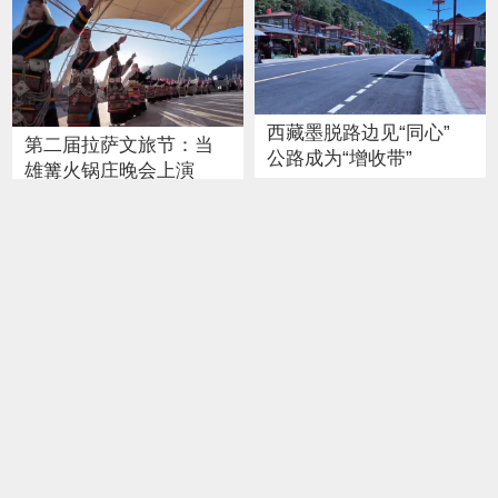
西藏墨脱路边见“同心”
第二届拉萨文旅节：当
公路成为“增收带”
雄篝火锅庄晚会上演
高原旅行氧气瓶太占背
包？充电式便携“充氧
西藏牦牛博物馆：牦牛
宝”提供新解决办法
为“桥”连世界
爱上西藏 | 深夜食堂：夜
西藏开展助残主题系列
色、炊烟与包容