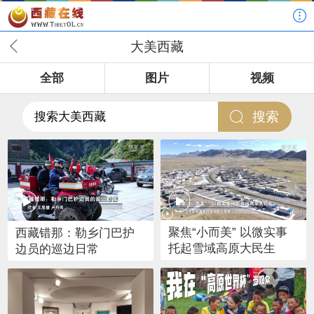
大美西藏
全部
图片
视频
聚焦“小而美” 以微实事
西藏错那：勒乡门巴护
托起雪域高原大民生
边员的巡边日常