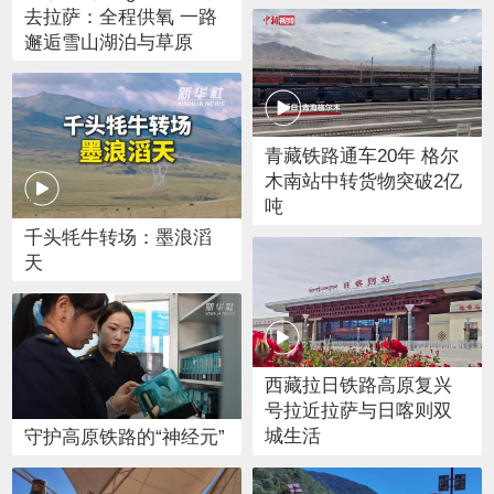
去拉萨：全程供氧 一路
邂逅雪山湖泊与草原
青藏铁路通车20年 格尔
木南站中转货物突破2亿
吨
千头牦牛转场：墨浪滔
天
西藏拉日铁路高原复兴
号拉近拉萨与日喀则双
城生活
守护高原铁路的“神经元”