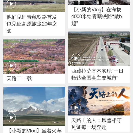
【小新的Vlog】在海拔
4000米给青藏铁路“做b
他们见证青藏铁路首发
超”
也见证高原旅途20年之
变
西藏拉萨基本实现“一日
畅达全国各主要城市”
天路二十载
天路上的人：风雪相守
见证每一场奔赴
【小新的Vlog】坐着火车