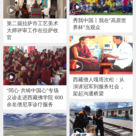
秀我中国丨我在“高原世
第二届拉萨市工艺美术
界杯”当观众
大师评审工作在拉萨收
官
西藏僧人嘎塔次松：从
演讲冠军到服务社会，
“同心·共铸中国心”专场
架起沟通桥梁
义诊走进西藏佛学院 600
余名僧尼享诊疗服务