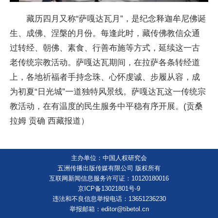
藏历四月又称“萨嘎达瓦月”，是纪念释迦牟尼佛诞
生、成佛、涅槃的月份。每逢此时，藏传佛教信众通
过转经、朝佛、素食、行善布施等方式，延续这一古
老传统宗教活动。萨嘎达瓦期间，在拉萨各条转经道
上，各地祈福者手持念珠、心怀虔诚、步履从容，成
为初夏“日光城”一道独特风景线。萨嘎达瓦这一传统宗
教活动，在有温度的民生服务中平稳有序开展。(贡桑
拉姆 贡确 西藏报道）
主办单位：中国人权研究会
五洲传播出版传媒有限公司 版权所有
互联网新闻信息服务许可证：10120180016
京ICP备13021801号-9
违法和不良信息举报电话：13651236230
举报邮箱：editor@tibetol.cn