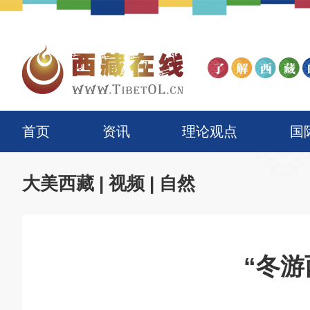
首页
资讯
理论观点
国
大美西藏
|
视频
|
自然
“冬游