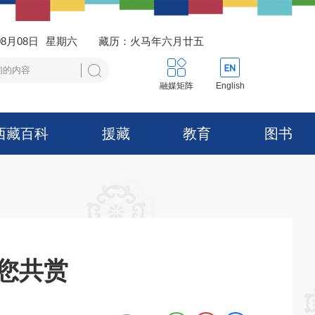
08月08日
星期六
藏历：火马年六月廿五
融媒矩阵
English
西藏百科
援藏
教育
图书
邀您共赏