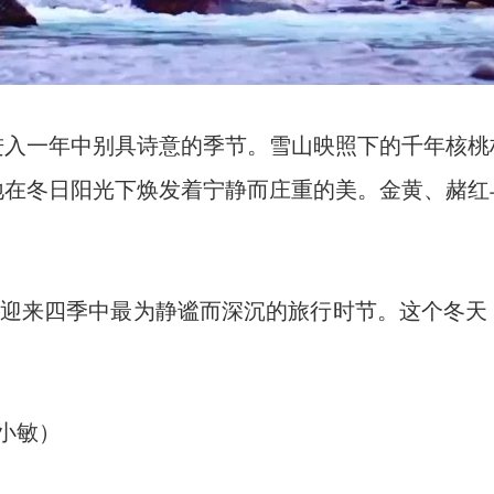
一年中别具诗意的季节。雪山映照下的千年核桃
地在冬日阳光下焕发着宁静而庄重的美。金黄、赭红
迎来四季中最为静谧而深沉的旅行时节。这个冬天
小敏）