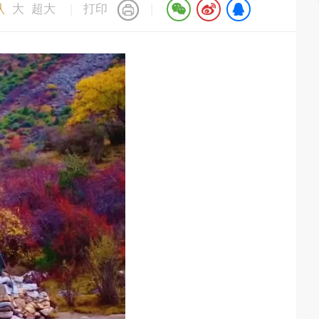
认
大
超大
|
打印
|