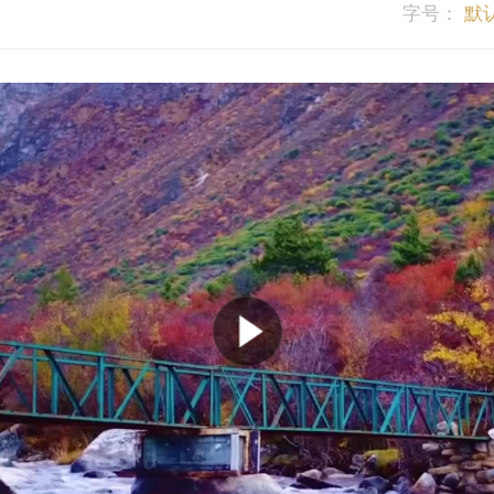
字号：
默