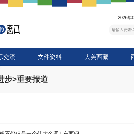
2026年
际交流
文件资料
大美西藏
进步
>
重要报道
权不仅仅是一个伟大名词 | 东西问