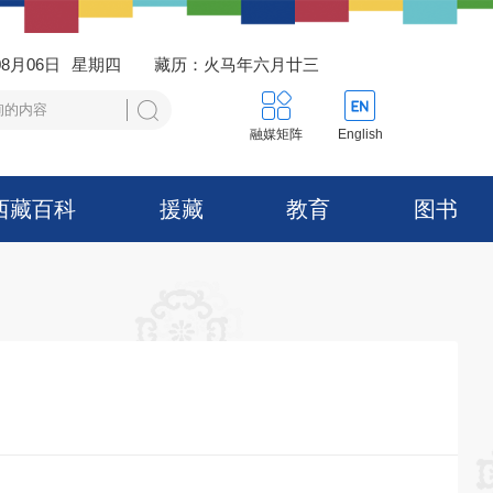
08月06日
星期四
藏历：火马年六月廿三
融媒矩阵
English
西藏百科
援藏
教育
图书