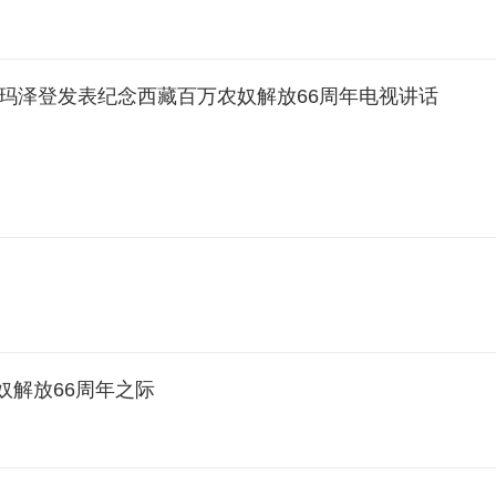
玛泽登发表纪念西藏百万农奴解放66周年电视讲话
奴解放66周年之际