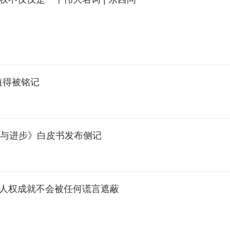
值得被铭记
与进步》白皮书发布侧记
人权成就不会被任何谎言遮蔽