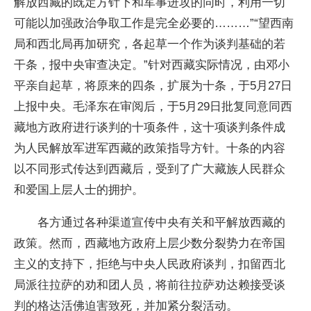
解放西藏的既定方针下和军事进攻的同时，利用一切
可能以加强政治争取工作是完全必要的………”“望西南
局和西北局再加研究，各起草一个作为谈判基础的若
干条，报中央审查决定。”针对西藏实际情况，由邓小
平亲自起草，将原来的四条，扩展为十条，于5月27日
上报中央。毛泽东在审阅后，于5月29日批复同意同西
藏地方政府进行谈判的十项条件，这十项谈判条件成
为人民解放军进军西藏的政策指导方针。十条的内容
以不同形式传达到西藏后，受到了广大藏族人民群众
和爱国上层人士的拥护。
各方通过各种渠道宣传中央有关和平解放西藏的
政策。然而，西藏地方政府上层少数分裂势力在帝国
主义的支持下，拒绝与中央人民政府谈判，扣留西北
局派往拉萨的劝和团人员，将前往拉萨劝达赖接受谈
判的格达活佛迫害致死，并加紧分裂活动。