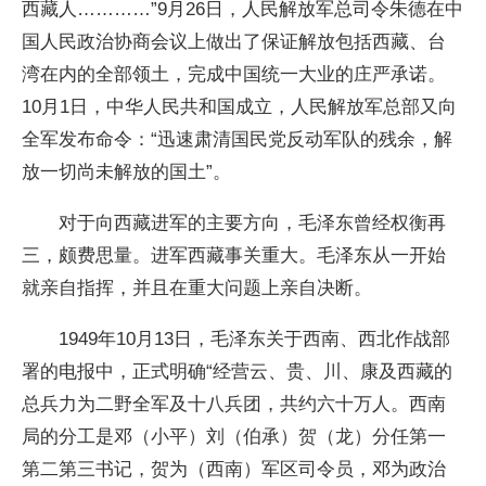
西藏人…………”9月26日，人民解放军总司令朱德在中
国人民政治协商会议上做出了保证解放包括西藏、台
湾在内的全部领土，完成中国统一大业的庄严承诺。
10月1日，中华人民共和国成立，人民解放军总部又向
全军发布命令：“迅速肃清国民党反动军队的残余，解
放一切尚未解放的国土”。
对于向西藏进军的主要方向，毛泽东曾经权衡再
三，颇费思量。进军西藏事关重大。毛泽东从一开始
就亲自指挥，并且在重大问题上亲自决断。
1949年10月13日，毛泽东关于西南、西北作战部
署的电报中，正式明确“经营云、贵、川、康及西藏的
总兵力为二野全军及十八兵团，共约六十万人。西南
局的分工是邓（小平）刘（伯承）贺（龙）分任第一
第二第三书记，贺为（西南）军区司令员，邓为政治