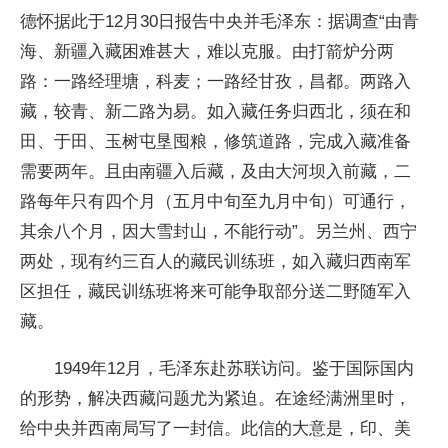
德怀据此于12月30日报告中央并毛泽东：据调查“由青
海、新疆入藏困难甚大，难以克服。由打箭炉分两
路：一路经理塘，科麦；一路经甘孜，昌都。两路入
藏，较青、新二路为易。如入藏任务归西北，须在和
田、于田、玉树屯垦囤粮，修筑道路，完成入藏准备
需要两年。且由南疆入后藏，及由大河坝入前藏，二
路每年只有四个月（五月中旬至九月中旬）可通行，
其余八个月，因大雪封山，不能行动”。另兰州、西宁
两处，现有约三百人的藏民训练班，如入藏归西南军
区担任，藏民训练班将来可能争取部分送二野随军入
藏。
1949年12月，毛泽东赴苏联访问。鉴于国际国内
的形势，解决西藏问题尤为紧迫。在途经满洲里时，
给中央并西南局写了一封信。此信的大意是，印、美