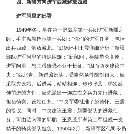
四、新疆方向进军西藏解放西藏
进军阿里的部署
1949年冬，早在第一野战军第一兵团进军新疆之
际，毛主席就指示第一兵团：“你们的进军任务，包括
出兵西藏，解放藏北。”彭德怀和王震详细分析了新疆
部队进军阿里的特殊困难：“新藏间，横隔昆仑高原，
进军阿里，想其艰难恐不亚于长征。”因而两次建议中
央：“西北青、新进藏部队，受自然条件限制很大，应
采取先设站、后进兵，站站相连，步步张营，梯次延
伸前进的方针，应先派出一连左右之兵力先行进藏，
担负侦察、设站任务。”中央军委批准了彭德怀、王震
的提议。同时，中央建议王震：新疆部队的进藏任
务，可由驻南疆的郭鹏、王恩茂所率第二军组成一支
精干的骑兵部队担负。1950年2月，新疆军区代司令员