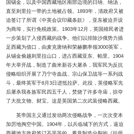
国锡金，以及中国西藏地区南部边境的日纳、纳汤，
直至则里拉一带的土地被占领。1893年，清政府又被
迫签订了所谓《中英会议印藏条款》，亚东被迫开设
为商埠，实行免税政策。1903年12月，英国殖民者进
一步策划了入侵西藏的战争。他们以排除沙俄势力插
足西藏为借口，由麦克唐纳和荣赫鹏率领3000英军，
从锡金偷越则里拉山口，进占西藏亚东、帕里。1904
年大举开战，制造了曲米新谷大屠杀，我军民为反抗
侵略组织开展了乃宁寺血战、宗山保卫战等一系列战
斗，最终英军于8月3日进抵拉萨。此役，英侵略军先
后屠杀我各族军民四五千人，焚烧了许多寺庙，掠夺
了大批文物、财宝。这是英国第二次武装侵略西藏。
英帝国主义通过发动两次侵略战争，一次次变本
加厉地掏空中国。1904年，以兵临城下的方式，逼迫
西藏地方政府签订不平等的、蓄意制造分裂的《拉萨