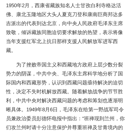
1950年2月，西康省藏族知名人士甘孜白利寺格达活
佛、康北玉隆地区大头人夏克刀登和康南巨商邦达多
吉派出的代表到达北京，向中央人民政府毛泽东主席
致敬，倾诉藏族同胞迫切要求解放的热望，表示将像
当年支援红军北上抗日那样支援人民解放军进军西
藏。
为了挫败帝国主义和西藏地方政府上层少数分裂
势力的阴谋，中共中央、毛泽东主席科学地分析了国
际国内和西藏形势，认识到西藏问题亟待解决的迫切
性，决定不失时机解放西藏。随着解放战争的节节胜
利，中共中央对解决西藏问题的考虑和筹划也逐渐明
晰具体。1949年8月6日，毛泽东在给第一野战军司令
员兼政治委员彭德怀电报中指出：“班禅现到兰州，你
们攻兰州时请十分注意保护并尊重班禅及甘青境内的