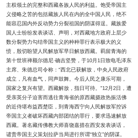
主权领土的完整和西藏各族人民的利益。饱受帝国主
义侵略之苦的包括藏族人民在内的全中国人民，绝不
能容忍国内外反动势力分裂祖国的阴谋得逞。藏族爱
国人士纷纷发表谈话、声明，对西藏地方政府上层少
数分裂势力勾结帝国主义的种种罪行表示极大的义
愤，殷切盼望人民解放军早日解放西藏。羁留青海的
第十世班禅额尔德尼·确吉坚赞，于10月1日致电毛泽东
主席、朱德总司令称：“西北已获解放，中央人民政府
成立，凡有血气，同声鼓舞。今后人民之康乐可期，
国家之复兴有望。西藏解放，指日可待。”12月2日，遭
受亲英分子迫害而逃往青海省的原西藏摄政热振活佛
的近侍堪布益西楚臣，到青海西宁向人民解放军控诉
帝国主义者破坏西藏内部团结的罪行，要求迅速解放
西藏。著名藏传佛教大师喜饶嘉措在西安发表谈话，
谴责帝国主义策划拉萨当局进行所谓“独立”的阴谋。