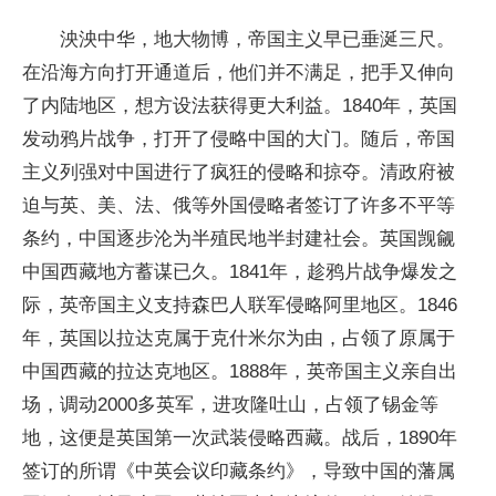
泱泱中华，地大物博，帝国主义早已垂涎三尺。
在沿海方向打开通道后，他们并不满足，把手又伸向
了内陆地区，想方设法获得更大利益。1840年，英国
发动鸦片战争，打开了侵略中国的大门。随后，帝国
主义列强对中国进行了疯狂的侵略和掠夺。清政府被
迫与英、美、法、俄等外国侵略者签订了许多不平等
条约，中国逐步沦为半殖民地半封建社会。英国觊觎
中国西藏地方蓄谋已久。1841年，趁鸦片战争爆发之
际，英帝国主义支持森巴人联军侵略阿里地区。1846
年，英国以拉达克属于克什米尔为由，占领了原属于
中国西藏的拉达克地区。1888年，英帝国主义亲自出
场，调动2000多英军，进攻隆吐山，占领了锡金等
地，这便是英国第一次武装侵略西藏。战后，1890年
签订的所谓《中英会议印藏条约》，导致中国的藩属