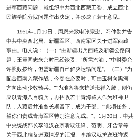
进军西藏问题，就组织中共西北西藏工委、成立西北
民族学院分院问题作出决定，并形成了若干意见。
1951年1月10日，周恩来致电张宗逊、习仲勋并告
中共中央西北局、新疆军区、西南军区关于进军西藏
事由。电文说：（一）“由新疆出兵西藏及新疆公路问
题，王震同志来京时已经谈妥。”所需汽油，“中财委允
许照数拨给，但需新疆自己解决运输问题”。（二）“为
配合西南入藏作战，今春在必要时，可由玉树向黑河
方向出动少数骑兵。”“为准备将来护送班禅入藏，则仍
应以青海八百骑兵，再招收若干青海藏人作为班禅卫
队，入藏后并准备长期留下，成为干部。”“此项任务，
望你们责成青海军区特别注意完成。”。1月30日，中共
中央统战部长李维汉在京听取汪锋、范明、牙含章等
关于西北准备进藏情况的汇报。李维汉就护送班禅返