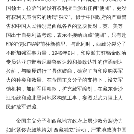
国领土，拉萨当局没有权利擅自派出任何“使团”，更没
有权利去表明它的所谓“独立”。慑于中国政府的严重警
告和中国人民特别是西藏各界的坚决反对，英、美等
国出于自身利益考虑，表示不接纳西藏“使团”，只有赴
印的“使团”秘密前往新德里。与此同时，西藏分裂分子
不断加强军事力量，1949年9月，印度派其驻锡金政治
专员达亚尔带着尼赫鲁致达赖和摄政达扎的信函到达
拉萨，与噶厦进行了具体磋商，确定了向印度购买军
火的种类和数量。在帝国主义分子的支持下，设立军
饷机构，加征军用粮款，扩充藏军编制，在藏东金沙
江沿线和藏北黑河地区构筑工事，妄图以武力阻止人
民解放军进藏。
帝国主义分子和西藏地方政府上层少数分裂势力
如此紧锣密鼓地策划“西藏独立”活动，严重地威胁中国