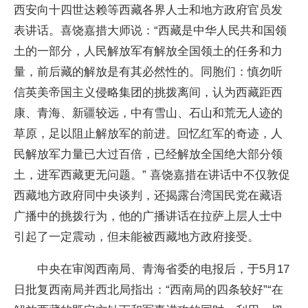
西安向十四世达赖等西藏各界人士和地方政府官员发
表讲话。喜饶嘉措大师说：“西藏是中华人民共和国领
土的一部分，人民解放军有解放全国领土的任务和力
量，前后藏的解放是有其必然性的。同胞们：慎勿听
信英美帝国主义侵略集团的挑拨离间，认为西藏距西
康、青海、新疆较远，中有雪山、石山和荒无人迹的
草原，足以阻止解放军的前进。回忆红军的奇迹，人
民解放军力量已大过百倍，已经解放全国绝大部分领
土，进军西藏更无问题。” 喜饶嘉措在讲话中不仅敦促
西藏地方政府同中央谈判，还揭露台湾国民党在藏语
广播中的挑拨行为，他的广播讲话在拉萨上层人士中
引起了一定震动，但未能被西藏地方政府接受。
中央在审阅西南局、青海省委的电报后，于5月17
日批复西南局并西北局指出：“西南局的四条较好”“在