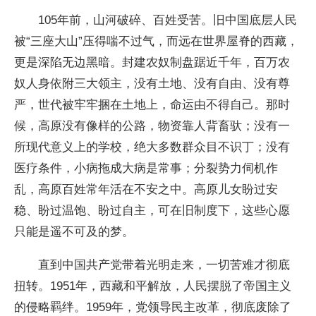
105年前，山河破碎、百姓受苦。旧中国底层人民
被“三座大山”压得喘不过气，而远在世界屋脊的西藏，
更是深陷无边黑暗。封建农奴制盘踞近千年，百万农
奴人身依附三大领主，没有土地、没有自由、没有尊
严，世代被牢牢捆在土地上，命运由不得自己。那时
候，高原没有像样的公路，物资靠人背畜驮；没有一
所现代意义上的学校，绝大多数群众目不识丁；没有
医疗条件，小病拖成大病是常事；分裂势力伺机作
乱，高原百姓常年活在不安之中。高原儿女盼过安
稳、盼过温饱、盼过自主，可在旧制度下，这些心愿
只能是遥不可及的梦。
直到中国共产党带着光明走来，一切苦难才彻底
扭转。1951年，西藏和平解放，人民摆脱了帝国主义
的侵略羁绊。1959年，党领导民主改革，彻底废除了