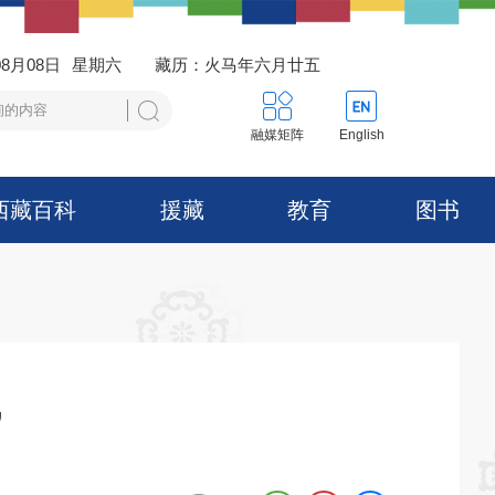
08月08日
星期六
藏历：火马年六月廿五
融媒矩阵
English
西藏百科
援藏
教育
图书
”