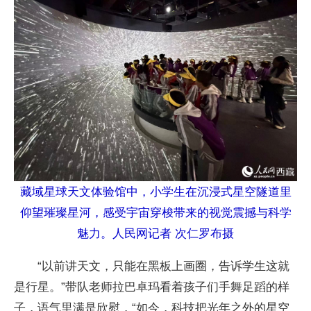
藏域星球天文体验馆中，小学生在沉浸式星空隧道里
仰望璀璨星河，感受宇宙穿梭带来的视觉震撼与科学
魅力。人民网记者 次仁罗布摄
“以前讲天文，只能在黑板上画圈，告诉学生这就
是行星。”带队老师拉巴卓玛看着孩子们手舞足蹈的样
子，语气里满是欣慰，“如今，科技把光年之外的星空