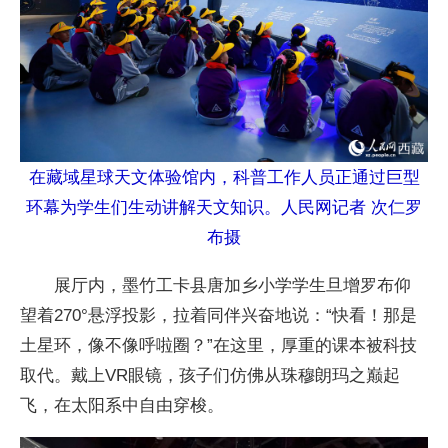
在藏域星球天文体验馆内，科普工作人员正通过巨型
环幕为学生们生动讲解天文知识。人民网记者 次仁罗
布摄
展厅内，墨竹工卡县唐加乡小学学生旦增罗布仰
望着270°悬浮投影，拉着同伴兴奋地说：“快看！那是
土星环，像不像呼啦圈？”在这里，厚重的课本被科技
取代。戴上VR眼镜，孩子们仿佛从珠穆朗玛之巅起
飞，在太阳系中自由穿梭。