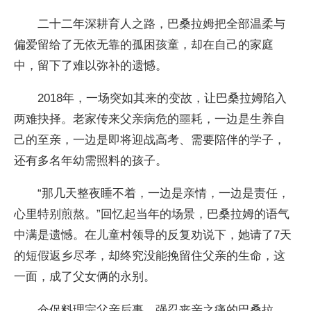
二十二年深耕育人之路，巴桑拉姆把全部温柔与
偏爱留给了无依无靠的孤困孩童，却在自己的家庭
中，留下了难以弥补的遗憾。
2018年，一场突如其来的变故，让巴桑拉姆陷入
两难抉择。老家传来父亲病危的噩耗，一边是生养自
己的至亲，一边是即将迎战高考、需要陪伴的学子，
还有多名年幼需照料的孩子。
“那几天整夜睡不着，一边是亲情，一边是责任，
心里特别煎熬。”回忆起当年的场景，巴桑拉姆的语气
中满是遗憾。在儿童村领导的反复劝说下，她请了7天
的短假返乡尽孝，却终究没能挽留住父亲的生命，这
一面，成了父女俩的永别。
仓促料理完父亲后事，强忍丧亲之痛的巴桑拉