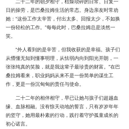
二十二年的朝夕相守，枯燥琐碎的日常、日复一
日的操劳，是巴桑拉姆生活的常态。身边亲友时常劝
她：“这份工作太辛苦，付出太多、回报太少，不如换
一份轻松的工作。”每每此时，巴桑拉姆总是淡然一
笑。
“外人看到的是辛苦，但我收获的是幸福。孩子们
从懵懂无知到懂事明理，从怯弱内向到阳光开朗，一
张张纯真的笑脸，就是我这辈子最珍贵的财富。”在巴
桑拉姆看来，职业妈妈从来不是一份简单的谋生工
作，更是一份沉甸甸的责任与使命。
二十二年的相伴相守，早已让她与孩子们超越血
缘、血脉相融。没有惊天动地的誓言，只有岁岁年年
的坚守，她用最朴素的行动，践行着守护孤童成长的
初心诺言。