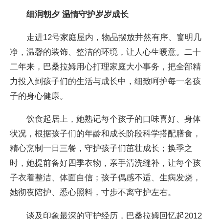
细润朝夕 温情守护岁岁成长
走进12号家庭屋内，物品摆放井然有序、窗明几
净，温馨的装饰、整洁的环境，让人心生暖意。二十
二年来，巴桑拉姆用心打理家庭大小事务，把全部精
力投入到孩子们的生活与成长中，细致呵护每一名孩
子的身心健康。
饮食起居上，她熟记每个孩子的口味喜好、身体
状况，根据孩子们的年龄和成长阶段科学搭配膳食，
精心烹制一日三餐，守护孩子们茁壮成长；换季之
时，她提前备好四季衣物，亲手清洗缝补，让每个孩
子衣着整洁、体面自信；孩子偶感不适、生病发烧，
她彻夜陪护、悉心照料，寸步不离守护左右。
谈及印象最深的守护经历，巴桑拉姆回忆起2012