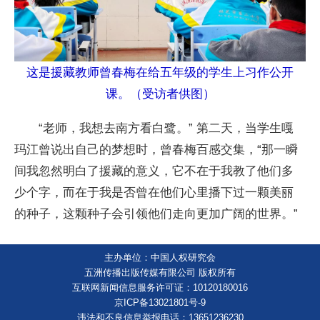
这是援藏教师曾春梅在给五年级的学生上习作公开
课。（受访者供图）
“老师，我想去南方看白鹭。” 第二天，当学生嘎
玛江曾说出自己的梦想时，曾春梅百感交集，“那一瞬
间我忽然明白了援藏的意义，它不在于我教了他们多
少个字，而在于我是否曾在他们心里播下过一颗美丽
的种子，这颗种子会引领他们走向更加广阔的世界。”
主办单位：中国人权研究会
五洲传播出版传媒有限公司 版权所有
互联网新闻信息服务许可证：10120180016
京ICP备13021801号-9
违法和不良信息举报电话：13651236230