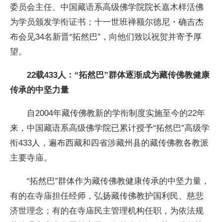
委员会主任、中国藏语系高级佛学院院长嘉木样活佛
为学员颁发学衔证书；十一世班禅额尔德尼・确吉杰
布会见34名新晋“拓然巴”，向他们致以祝贺并寄予厚
望。
22载433人：“拓然巴”群体逐渐成为藏传佛教健康
传承的中坚力量
自2004年藏传佛教新的学衔制度实施至今的22年
来，中国藏语系高级佛学院已累计授予“拓然巴”高级学
衔433人，遍布西藏和四省涉藏州县的藏传佛教各教派
主要寺庙。
“拓然巴”群体作为藏传佛教健康传承的中坚力量，
有的在寺庙担任经师，弘扬藏传佛教护国利民、慈悲
济世理念；有的在寺庙民主管理机构任职，为依法规