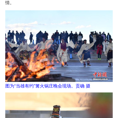
情。
图为“当雄有约”篝火锅庄晚会现场。贡确 摄