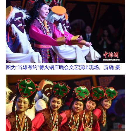
图为“当雄有约”篝火锅庄晚会文艺演出现场。贡确 摄