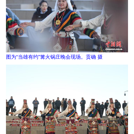
图为“当雄有约”篝火锅庄晚会现场。贡确 摄