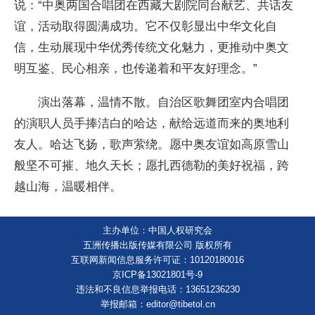
说：“中奥两国合唱团在西藏大剧院同台献艺、共话友
谊，活动取得圆满成功。它不仅彰显出中华文化自
信，生动展现中华优秀传统文化魅力，更推动中奥文
明互鉴、民心相亲，也传递着和平友好理念。”
演出落幕，温情不散。自治区歌舞团室内合唱团
的演职人员手捧洁白的哈达，献给远道而来的奥地利
友人。哈达飞扬，歌声萦绕。愿中奥友谊如高原雪山
般坚不可摧、地久天长；愿扎西德勒的美好祝福，跨
越山海，温暖相伴。
主办单位：中国人权研究会
五洲传播出版传媒有限公司 版权所有
互联网新闻信息服务许可证：10120180016
京ICP备13021801号-9
违法和不良信息举报电话：13651236230
举报邮箱：editor@tibetol.cn