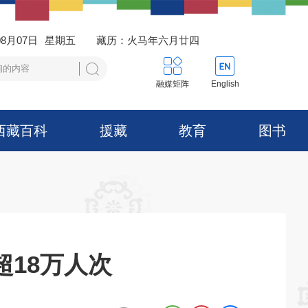
08月07日
星期五
藏历：火马年六月廿四
融媒矩阵
English
西藏百科
援藏
教育
图书
18万人次