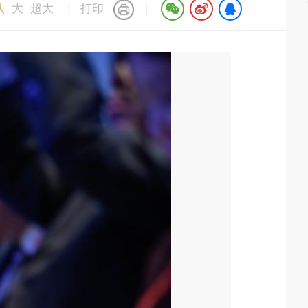
认
大
超大
|
打印
|