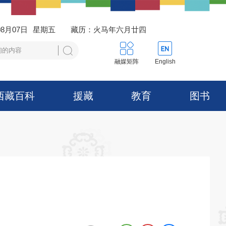
08月07日
星期五
藏历：火马年六月廿四
融媒矩阵
English
西藏百科
援藏
教育
图书