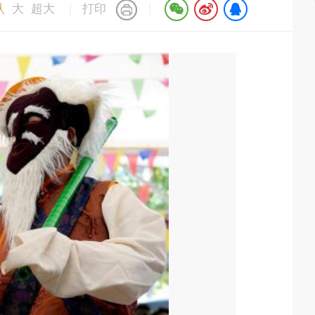
认
大
超大
|
打印
|