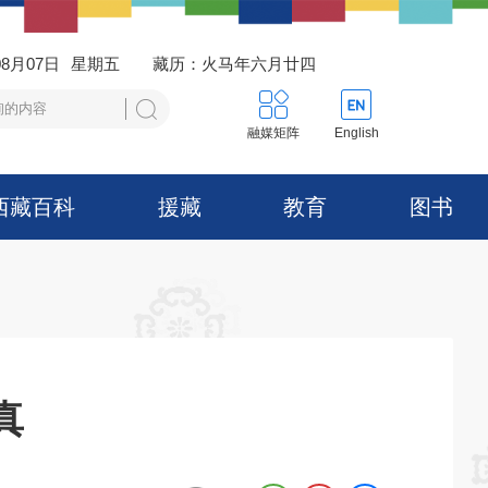
08月07日
星期五
藏历：火马年六月廿四
融媒矩阵
English
西藏百科
援藏
教育
图书
真