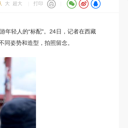
认
大
超大
|
打印
|
轻人的“标配”。24日，记者在西藏
不同姿势和造型，拍照留念。