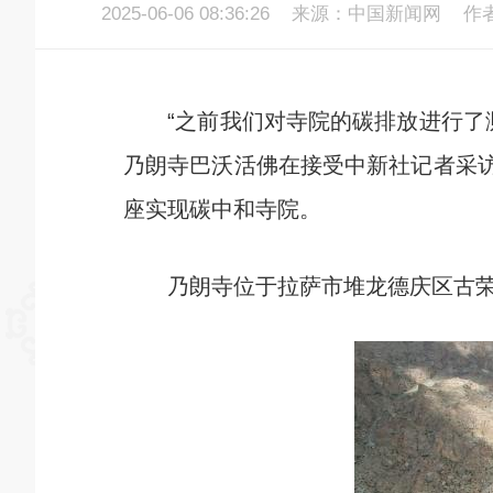
2025-06-06 08:36:26
来源：中国新闻网
作
“之前我们对寺院的碳排放进行了测
乃朗寺巴沃活佛在接受中新社记者采访
座实现碳中和寺院。
乃朗寺位于拉萨市堆龙德庆区古荣镇，