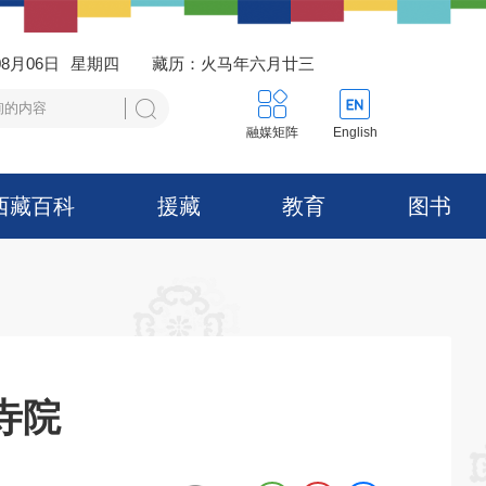
08月06日
星期四
藏历：火马年六月廿三
融媒矩阵
English
西藏百科
援藏
教育
图书
寺院