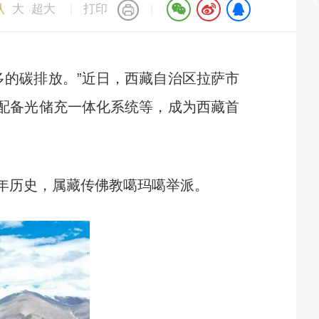
认
大
超大
|
打印
|
的碳排放。”近日，西藏自治区拉萨市
并配备光储充一体化系统等，成为西藏首
年历史，属藏传佛教噶玛噶举派。