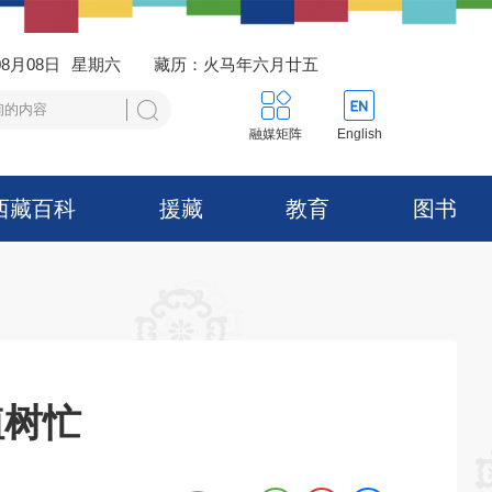
08月08日
星期六
藏历：火马年六月廿五
融媒矩阵
English
西藏百科
援藏
教育
图书
植树忙