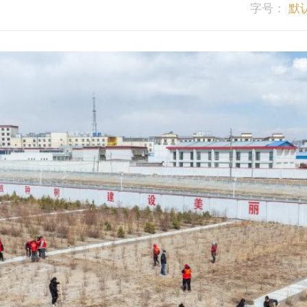
字号：
默