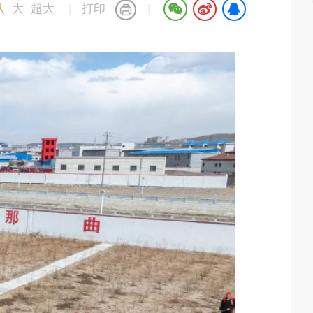
认
大
超大
|
打印
|