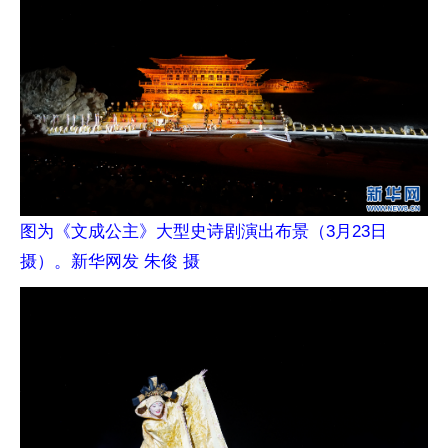
图为《文成公主》大型史诗剧演出布景（3月23日
摄）。新华网发 朱俊 摄