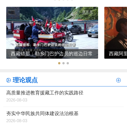
西藏错那：勒乡门巴护边员的巡边日常
西藏阿
理论观点
高质量推进教育援藏工作的实践路径
2026-08-03
夯实中华民族共同体建设法治根基
2026-08-03