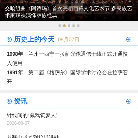
交响组曲《阿诗玛》首次亮相西藏文化艺术节 多民族艺
术家联袂演绎彝族经典
历史上的今天
08月07日
1998年
兰州一西宁一拉萨光缆通信干线正式开通投
入使用
1991年
第二届《格萨尔》国际学术讨论会在拉萨召
开
资讯
针线间的“藏戏筑梦人”
2026-08-07
从翻山越岭到抬脚进站