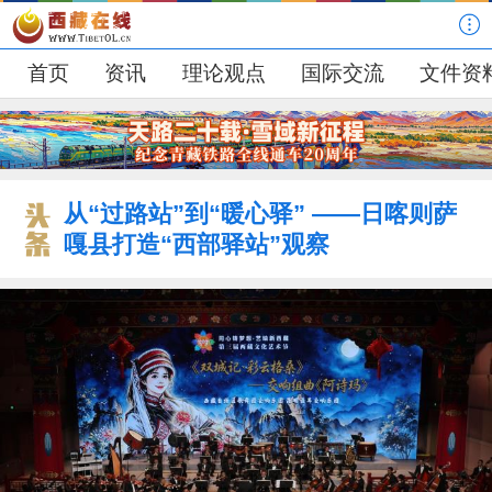
首页
资讯
理论观点
国际交流
文件资
从“过路站”到“暖心驿” ——日喀则萨
嘎县打造“西部驿站”观察