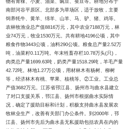
物有青稞、小麦、油菜、豌豆、蚕豆等。耕地分布于
南部河谷平原区。北部多为草场区，适于放牧，主要
饲养牦牛、黄羊、绵羊、山羊、马、驴、猪、鸡等。
农林牧渔业总产值8816万元，其中农业7188万元，林
业74万元，牧业1530万元。共有耕地4196公顷，其中
粮食作物3443公顷，油料290公顷。粮食总产量2.52万
吨，油菜籽0.11万吨。年末牲畜存栏10.78万头(只)，
肉类总产量1699.63吨，奶类产量1518.29吨，羊毛产量
42.72吨。林地1.27万公顷，用材林木有杨树、柳树
等，经济林木有桃、苹果、核桃等。②工业。工业总
产值3682万元。江苏省邗江县、扬州市与曲水县建立
了对口支援关系，邗江县、扬州市根据曲水实际情
况，确定了援助目标和计划，积极支持曲水县发展农
牧林业生产，改善有关部门办公条件。到2000年，邗
江县、扬州市先后为曲水县无私援助包括农具在内的