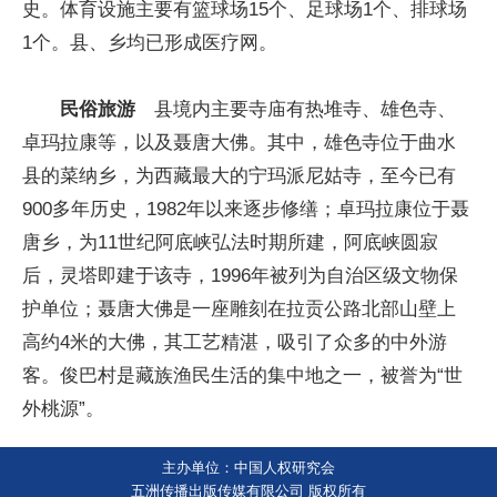
史。体育设施主要有篮球场15个、足球场1个、排球场
1个。县、乡均已形成医疗网。
民俗旅游
县境内主要寺庙有热堆寺、雄色寺、
卓玛拉康等，以及聂唐大佛。其中，雄色寺位于曲水
县的菜纳乡，为西藏最大的宁玛派尼姑寺，至今已有
900多年历史，1982年以来逐步修缮；卓玛拉康位于聂
唐乡，为11世纪阿底峡弘法时期所建，阿底峡圆寂
后，灵塔即建于该寺，1996年被列为自治区级文物保
护单位；聂唐大佛是一座雕刻在拉贡公路北部山壁上
高约4米的大佛，其工艺精湛，吸引了众多的中外游
客。俊巴村是藏族渔民生活的集中地之一，被誉为“世
外桃源”。
主办单位：中国人权研究会
五洲传播出版传媒有限公司 版权所有