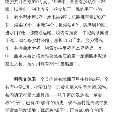
物资共计金额610万元。1998年，全县有乡镇企业24
家，以发电、制作农具、粮食加工、民族手工业为
主。有小型水库3座，水电站9座，总装机容量1780千
瓦。灌渠10个，水塘24个，提灌站4个，防洪坝10座，
进水口7处。③交通运输。境内有拉贡、中尼两条国道
干线，30余条乡村公路，总长1150千米。乡乡通汽
车。共有曲水大桥、钢索斜拉吊桥等25座桥梁。其
中，曲水大桥是横跨雅鲁藏布江的第一座钢筋水泥混
凝土大桥。拉萨河畔有3个牛皮船渡口。
科教文体卫
全县内建有地面卫星接收站2座。全
县有中学1所，小学31所，适龄儿童入学率为98.32%。
县内协荣村是民族舞蹈——牦牛舞的发源地，藏语
称“仲子”，已有700多年的历史；俊巴渔村是西藏牛皮
船歌舞的发源地，藏语称“锅子”，已有600多年的历