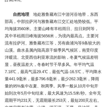
自然地理
地处雅鲁藏布江中游河谷地带，东西
部高，中部拉萨河与雅鲁藏布江交汇处地势较低。平
均海拔3560米。主要山峰有羊枯雨日、拉日则阿等，
其中羊枯雨日峰海拔5656米，为境内最高点。主要河
流有拉萨河、雅鲁藏布江等，另有曲浦沟等9条较大的
山溪。曲水县属内陆高原干燥季风气候区，南受印度
洋暖流、北受西伯利亚寒流的影响，冬夏气候温差明
显，昼夜温差大，冬春时节干旱多风。年平均气温
7.18℃，最高气温29.4℃，最低气温-16.5℃，平均降水
量441.9毫米，最多796.6毫米，最少262.3毫米，降雨
量的95%集中在夏、秋两季。风季一般从10月中旬开
始到次年5月中旬结束，最大风速为15.5米/秒。全年无
霜期平均231天，无霜期最长253天，最短200天左右。