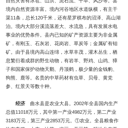
自然灾害有冰雹、山洪、泥石流、干旱、风沙等。县
境内自然资源丰富。境内河谷地区水道纵横，有主干
渠11条，总长120千米，还有星罗棋布的沼泽、高山湖
泊。境内大部分溪流落差大、水流急，具有发展水电
事业的优势条件。县内已知的矿产资源主要为非金属
矿，有刚玉、石灰岩、花岗岩、草炭等；金属矿有钼
矿。由于县境内高山连绵，水草丰茂，灌木丛生，栖
息繁衍着成群的野生动物，有岩羊、野鸡、山鸡、獐
子和国家保护动物天鹅、丹顶鹤，极少量的金钱豹、
狗熊、鹿等。名贵的中草药材有虫草、贝母、黄党
参、红景天等数十种。
经济
曲水县是农业大县。2002年全县国内生产
总值11018万元，其中第一产业4982万元，第二产业
3183万元，第三产业2853万元。①农业。全县粮食作