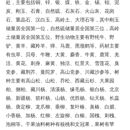
处，主要包括铜、锌、银、煤、铁、金、锡、钼、泥
炭、刚玉、石膏、自然硫、石灰石、火山灰、花岗
石、重晶石、汉白玉、高岭土、大理石等，其中刚玉
储量居全国第一位，自然硫储量居全国第三位，高岭
土储量居全国第五位。野生动物主要有野牦牛、野
驴、黄羊、藏羚羊、獐、马鹿、黑颈鹤等。药材主要
有虫草、贝母、牛鞭、大黄、麝香、牛黄、鹿茸、羌
活、黄花、刺身、麻黄、独活、红景天、雪莲花、臭
党参、藏荆芥、曼陀罗、高山党参、川藏沙参等。树
种主要有高山松、山松、乔松、西藏云杉、大果园
柏、侧柏、藏川杨、清溪杨、缘毛杨、银白杨、北京
杨、新疆杨、箭杆杨、山杨、优胜杨、钻天杨、长蕊
杨、唐定柳、龙爪柳、垂柳、复叶椿、臭椿、白腊、
小香杨、加杨、红柳、左旋柳、白榆、国槐、刺槐、
泡桐等。干果油料树种有核桃和文冠果，果树有苹