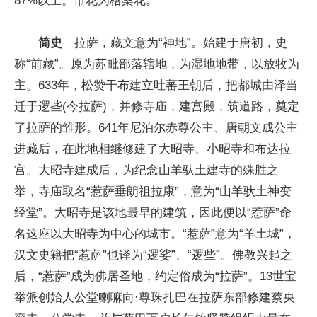
简史
拉萨，藏文意为“神地”。始建于唐初，史
称“前藏”。原为苏毗部落辖地，为湿地地带，以放牧为
主。633年，松赞干布建立吐蕃王朝后，把都城由泽当
迁于逻些(今拉萨)，并修寺庙，建宫殿，筑道路，奠定
了拉萨的雏形。641年尼泊尔赤尊公主、唐朝文成公主
进藏后，在此地相继修建了大昭寺、小昭寺和布达拉
宫。大昭寺建成后，为纪念山羊驮土建寺的殊胜之
举，寺庙取名“惹萨垂朗祖拉康”，意为“山羊驮土神变
经堂”。大昭寺是该地最早的建筑，因此便以“惹萨”命
名这座以大昭寺为中心的城市。“惹萨”意为“羊土城”，
汉文史籍把“惹萨”也译为“逻娑”、“逻些”。佛教兴起之
后，“惹萨”成为佛居圣地，约定俗成为“拉萨”。13世宝
举派创始人公堂喇嘛向·尊珠扎巴在拉萨东部修建蔡央