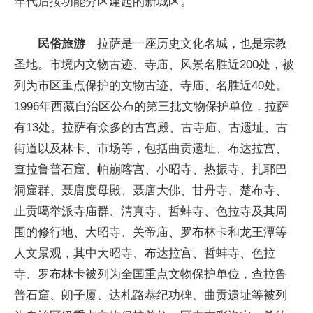
年代后按功能分区建起的新城区。
民俗旅游
拉萨是一座历史文化名城，也是宗教
圣地。市境内文物古迹、寺庙、风景名胜近200处，被
列为市区重点保护的文物古迹、寺庙、名胜近40处。
1996年西藏自治区公布的第三批文物保护单位，拉萨
有13处。拉萨有众多的古宫殿、古寺庙、古遗址、古
街道以及林卡、市场等，包括曲贡遗址、布达拉宫、
查拉鲁普石窟、帕崩喀宫、小昭寺、热振寺、扎耶巴
洞窟群、聂唐度母殿、聂唐大佛、甘丹寺、楚布寺、
止贡噶举派寺庙群、清真寺、哲蚌寺、色拉寺及其周
围的修行地、大昭寺、关帝庙、罗布林卡和龙王潭等
人文景观，其中大昭寺、布达拉宫、哲蚌寺、色拉
寺、罗布林卡被列为全国重点文物保护单位，查拉鲁
普石窟、朗子厦、达札路恭纪功碑、曲贡遗址等被列