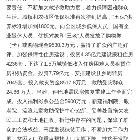
要责任，不断加大救济救助力度，着力保障困难群众
生活。城镇和农牧区低保标准再次得到提高，“五保”供
养标准增加到1800元。向全区城乡低保人员、国有企
业退休人员、优抚对象和“三老”人员发放了购物券
（卡）或购物现金9530.3万元，赢得了群众的广泛好
评。加强保障性住房建设，投资4.35亿元建设廉租住房
4236套，下达了1.5万城镇低收入住房困难人员租赁住
房补贴资金。投资7.79亿元，安排建设县乡周转房
7045套。投入救灾资金8517.8万元，救助受灾群众
24.86 万人。当雄、仲巴地震民房恢复重建工作全面完
成。投入福利彩票公益金5900万元，新建福利院、敬
老院、流浪儿童救助保护中心52所。妥善处置拖欠农
民工工资和土地征收、拆迁中存在的问题，保障了群
众的合法权益。高度重视扶贫工作，不断加大工作力
度，贫困人口和重点帮扶人口大幅下降，扶贫开发取